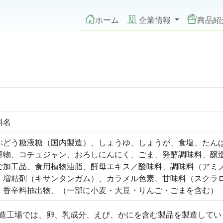
ホーム
企業情報
商品紹
料名
ぶどう糖液糖（国内製造）、しょうゆ、しょうが、食塩、たん
解物、コチュジャン、おろしにんにく、ごま、発酵調味料、醸
ご加工品、食用植物油脂、酵母エキス／酸味料、調味料（アミ
、増粘剤（キサンタンガム）、カラメル色素、甘味料（スクラ
、香辛料抽出物、（一部に小麦・大豆・りんご・ごまを含む）
造工場では、卵、乳成分、えび、かにを含む製品を製造してい