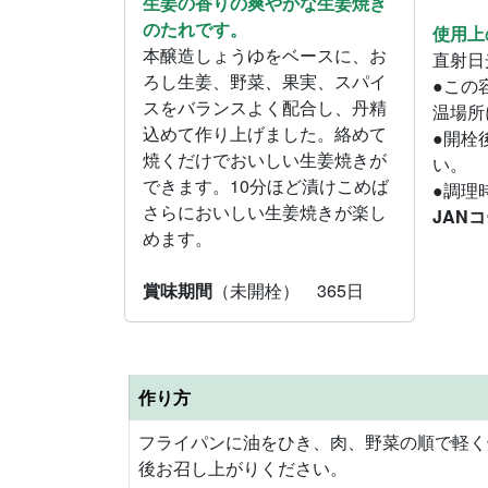
生姜の香りの爽やかな生姜焼き
のたれです。
使用上
本醸造しょうゆをベースに、お
直射日
ろし生姜、野菜、果実、スパイ
●この
スをバランスよく配合し、丹精
温場所
込めて作り上げました。絡めて
●開栓
焼くだけでおいしい生姜焼きが
い。
できます。10分ほど漬けこめば
●調理
さらにおいしい生姜焼きが楽し
JAN
めます。
賞味期間
（未開栓） 365日
作り方
フライパンに油をひき、肉、野菜の順で軽く
後お召し上がりください。