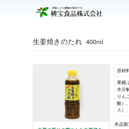
生姜焼きのたれ
400ml
原材
果糖
水分
りん
酸）
ス）
本品製