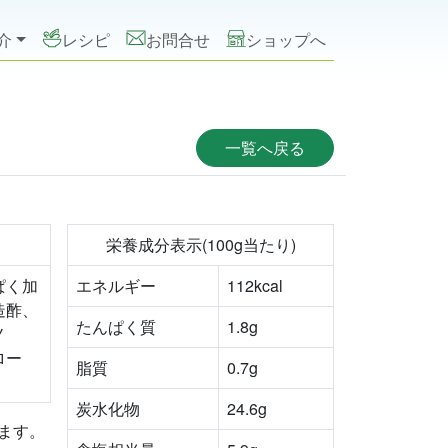
介
レシピ
お問合せ
ショップへ
一覧へ戻る
栄養成分表示(100g当たり)
ぱく加
エネルギー
112kcal
造酢、
たんぱく質
1.8g
ノ
ロー
脂質
0.7g
炭水化物
24.6g
ます。