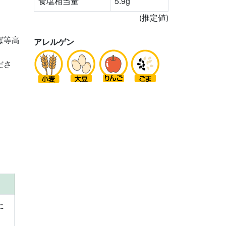
食塩相当量
5.9g
(推定値)
ば等高
アレルゲン
ださ
。
た