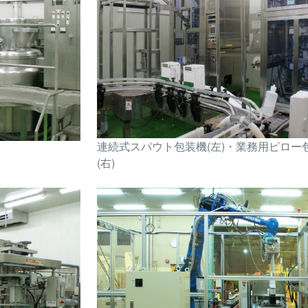
連続式スパウト包装機(左)・業務用ピロー
(右)