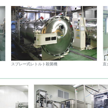
スプレー式レトルト殺菌機
直